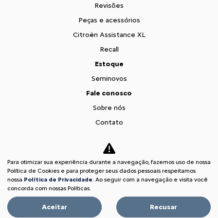
Revisões
Peças e acessórios
Citroën Assistance XL
Recall
Estoque
Seminovos
Fale conosco
Sobre nós
Contato
Comfort Drive
Trabalhe conosco
Para otimizar sua experiência durante a navegação, fazemos uso de nossa
Teaser Citroen Basalt
Política de Cookies e para proteger seus dados pessoais respeitamos
nossa
Política de Privacidade
. Ao seguir com a navegação e visita você
Desacelere. Seu bem maior é a vida.
concorda com nossas Políticas.
Aceitar
Recusar
Desenvolvido pela DEALERSPACE ® Direitos Reservados.