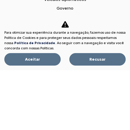
Governo
Carro para frota
Locadoras
Para otimizar sua experiência durante a navegação, fazemos uso de nossa
Produtores Rurais
Política de Cookies e para proteger seus dados pessoais respeitamos
Autoescola
nossa
Política de Privacidade
. Ao seguir com a navegação e visita você
concorda com nossas Políticas.
Taxistas e Motoristas de Aplicativo
Aceitar
Recusar
Citroën para Todos
Soluções financeiras
Consórcio
Seguros
Simulador de Financiamento
Pós vendas
Citroën Citizen
Revisões