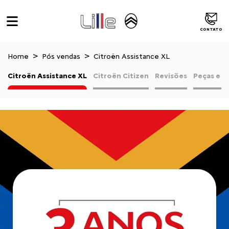
CONTATO
Home
Pós vendas
Citroën Assistance XL
Citroën Assistance XL
Citroën Citizen
Revisões
Peças e a