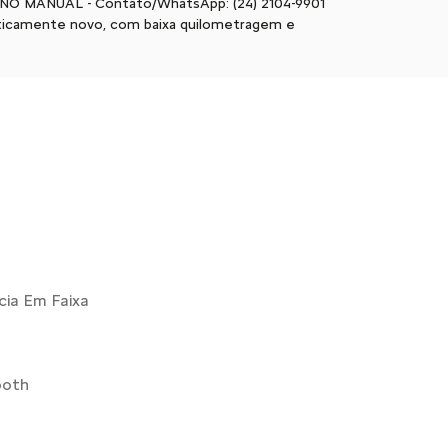
O MANUAL - Contato/WhatsApp: (24) 2104-9901
aticamente novo, com baixa quilometragem e
ia Em Faixa
ooth