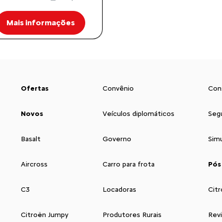
Mais informações
Ofertas
Convênio
Con
Novos
Veículos diplomáticos
Seg
Basalt
Governo
Sim
Aircross
Carro para frota
Pós
C3
Locadoras
Citr
Citroën Jumpy
Produtores Rurais
Rev