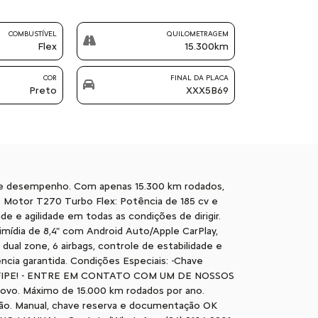
COMBUSTÍVEL
QUILOMETRAGEM
Flex
15.300km
COR
FINAL DA PLACA
Preto
XXX5B69
e desempenho. Com apenas 15.300 km rodados,
: Motor T270 Turbo Flex: Potência de 185 cv e
e agilidade em todas as condições de dirigir.
imídia de 8,4" com Android Auto/Apple CarPlay,
ual zone, 6 airbags, controle de estabilidade e
cia garantida. Condições Especiais: -Chave
E NA FIPE! - ENTRE EM CONTATO COM UM DE NOSSOS
novo. Máximo de 15.000 km rodados por ano.
ção. Manual, chave reserva e documentação OK