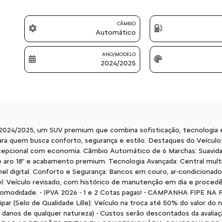
CÂMBIO
Automático
ANO/MODELO
2024/2025
24/2025, um SUV premium que combina sofisticação, tecnologia 
ara quem busca conforto, segurança e estilo. Destaques do Veículo
pcional com economia. Câmbio Automático de 6 Marchas: Suavidade 
ve aro 18" e acabamento premium. Tecnologia Avançada: Central mult
 digital. Conforto e Segurança: Bancos em couro, ar-condicionado d
: Veículo revisado, com histórico de manutenção em dia e procedên
ua comodidade. - IPVA 2026 - 1 e 2 Cotas pagas! - CAMPANHA FIP
(Selo de Qualidade Lille): Veículo na troca até 50% do valor do 
 danos de qualquer natureza) - Custos serão descontados da avalia