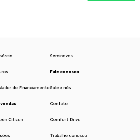
sórcio
Seminovos
uros
Fale conosco
ulador de Financiamento
Sobre nós
 vendas
Contato
oën Citizen
Comfort Drive
isões
Trabalhe conosco