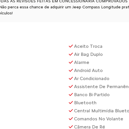
). TODAS AS REVISÕES FEITAS EM CONCESSIONÁRIA COMPROVADOS N
! Não perca essa chance de adquirir um Jeep Compass Longitude pr
ículos!
Aceito Troca
Air Bag Duplo
Alarme
Android Auto
Ar Condicionado
Assistente De Permanênc
Banco Bi-Partido
Bluetooth
Central Multimídia Bluet
Comandos No Volante
Câmera De Ré