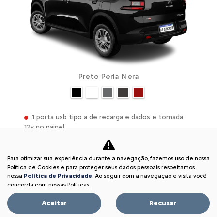
Preto Perla Nera
1 porta usb tipo a de recarga e dados e tomada
12v no painel
2 airbags: frontal condutor e passageiro
2 portas usb c de rápido carregamento para 2ª
Para otimizar sua experiência durante a navegação, fazemos uso de nossa
fileira
Política de Cookies e para proteger seus dados pessoais respeitamos
nossa
Política de Privacidade
. Ao seguir com a navegação e visita você
Aerofólio traseiro
concorda com nossas Políticas.
Abs + esc + asr + ebd
Aceitar
Recusar
VER MAIS