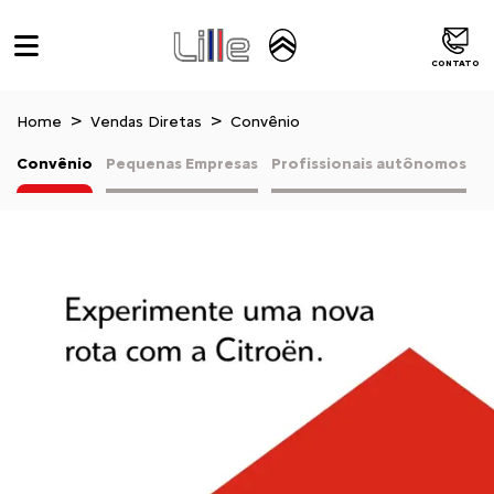
CONTATO
Home
Vendas Diretas
Convênio
Convênio
Pequenas Empresas
Profissionais autônomos
V