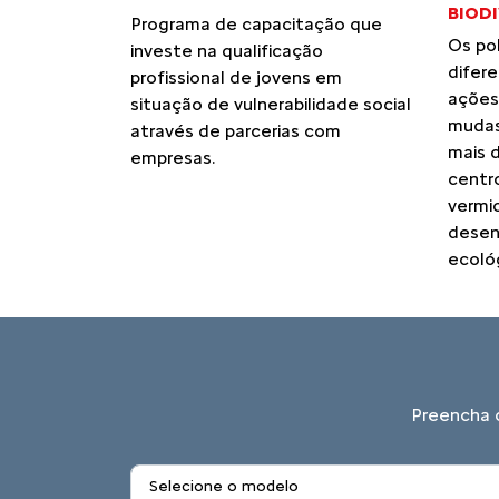
BIOD
Programa de capacitação que
Os po
investe na qualificação
difer
profissional de jovens em
ações
situação de vulnerabilidade social
mudas
através de parcerias com
mais 
empresas.
centr
vermi
desen
ecológ
Preencha o