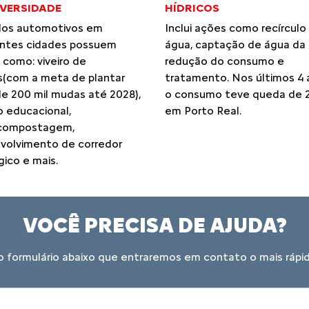
IVERSIDADE
HÍDRICOS
los automotivos em
Inclui ações como recírculo
entes cidades possuem
água, captação de água da 
 como: viveiro de
redução do consumo e
(com a meta de plantar
tratamento. Nos últimos 4 
de 200 mil mudas até 2028),
o consumo teve queda de 
o educacional,
em Porto Real.
compostagem,
volvimento de corredor
ico e mais.
VOCÊ PRECISA DE AJUDA?
 formulário abaixo que entraremos em contato o mais rápid