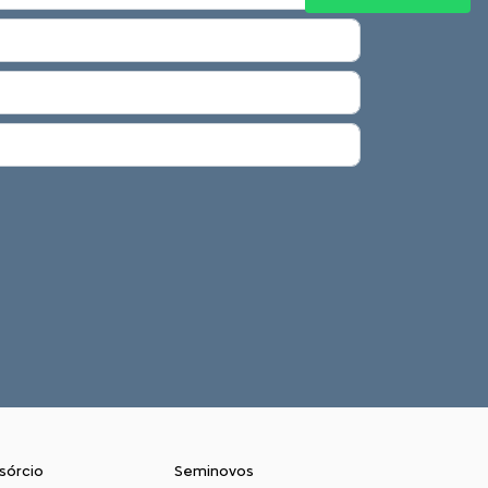
sórcio
Seminovos