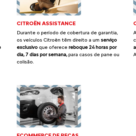
CITROËN ASSISTANCE
Durante o período de cobertura de garantia,
A
os veículos Citroën têm direito a um
serviço
c
exclusivo
que oferece
reboque 24 horas por
e
a
dia, 7 dias por semana,
para casos de pane ou
A
colisão.
ECOMMERCE DE PEÇAS