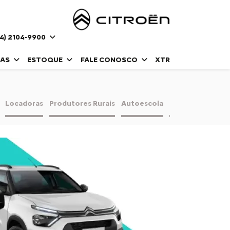
4) 2104-9900
DAS
ESTOQUE
FALE CONOSCO
XTR
Locadoras
Produtores Rurais
Autoescola
Taxistas e Motor